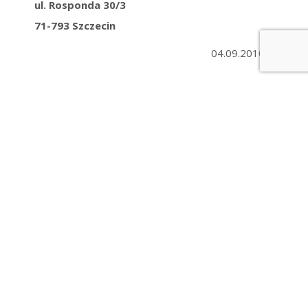
ul. Rosponda 30/3
71-793 Szczecin
04.09.2010 r.
.
« Zakup i montaż instalacji solarnej do budynku
Sanatorium Uzdrowiskowego „STARY
ZDRÓJ”…
Zakup i montaż wanny do hydromasażu do
budynku Sanatorium Uzdrowiskowego „STARY
ZDRÓJ” w Polanicy… »