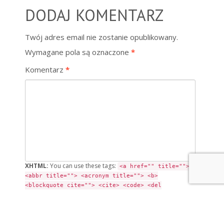
DODAJ KOMENTARZ
Twój adres email nie zostanie opublikowany.
Wymagane pola są oznaczone
*
Komentarz
*
XHTML:
You can use these tags:
<a href="" title="">
<abbr title=""> <acronym title=""> <b>
<blockquote cite=""> <cite> <code> <del
datetime=""> <em> <i> <q cite=""> <s> <strike>
<strong>
Nazwa
*